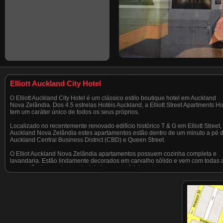
Elliott Auckland City Hotel
O Elliott Auckland City Hotel é um clássico estilo boutique hotel em Auckland
Nova Zelândia. Dos 4.5 estrelas Hotéis Auckland, a Elliott Street Apartments Ho
tem um caráter único de todos os seus próprios.
Localizado no recentemente renovado edifício histórico T & G em Elliott Street,
Auckland Nova Zelândia estes apartamentos estão dentro de um minuto a pé 
Auckland Central Business District (CBD) e Queen Street.
O Elliot Auckland Nova Zelândia apartamentos possuem cozinha completa e
lavandaria. Estão lindamente decorados em carvalho sólido e vem com todas 
conveniências modernas, incluindo acesso à Internet.