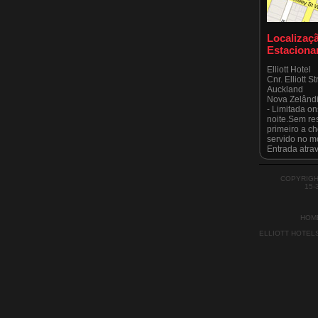
Localizaç
Estacion
Elliott Hotel
Cnr. Elliott S
Auckland
Nova Zelând
- Limitada on
noite.Sem re
primeiro a ch
servido no m
Entrada atrav
canto Victoria
Esteja ciente 
estritamente 
COPYRIGH
15-
todas as vez
Auckland Cit
HOM
ELLIOTT HOTEL