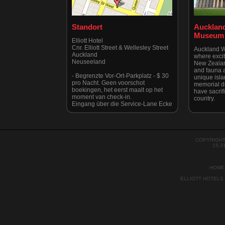
Standort
Aucklan
Museum
Elliott Hotel
Cnr. Elliott Street & Wellesley Street
Auckland 
Auckland
where exciti
Neuseeland
New Zealan
and fauna a
- Begrenzte Vor-Ort-Parkplatz - $ 30
unique isla
pro Nacht. Geen voorschot
memorial d
boekingen, het eerst maalt op het
have sacrifi
moment van check-in.
country.
Eingang über die Service-Lane Ecke
Albert & Victoria Straßen.
Houd er rekening mee Elliott Street
is strikt geen parkeerplaats te allen
tijde zoals geadviseerd door
Auckland City Council onlangs.
COPYRIGHT
15-3
HOME
ELLIOTT HOTELS