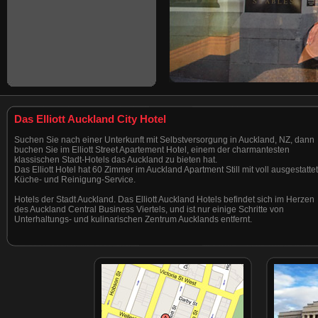
Das Elliott Auckland City Hotel
Suchen Sie nach einer Unterkunft mit Selbstversorgung in Auckland, NZ, dann
buchen Sie im Elliott Street Apartement Hotel, einem der charmantesten
klassischen Stadt-Hotels das Auckland zu bieten hat.
Das Elliott Hotel hat 60 Zimmer im Auckland Apartment Still mit voll ausgestatte
Küche- und Reinigung-Service.
Hotels der Stadt Auckland. Das Elliott Auckland Hotels befindet sich im Herzen
des Auckland Central Business Viertels, und ist nur einige Schritte von
Unterhaltungs- und kulinarischen Zentrum Aucklands entfernt.