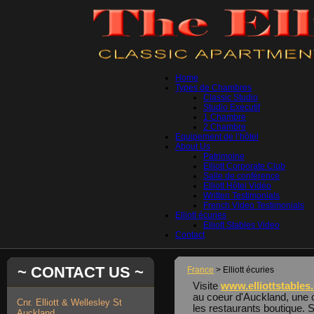
Home
Types de Chambres
Classic Studio
Studio Executif
1 Chambre
2 Chambre
Equipement de l’hôtel
About Us
Patrimoine
Elliott Corporate Club
Salle de conférence
Elliott Hôtel Vidéo
Written Testimonials
French Video Testimonials
Elliott écuries
Elliott Stables Video
Contact
~ CONTACT US ~
France
> Elliott écuries
Visite
www.elliottstables
au coeur d'Auckland, une c
Cnr. Elliott & Wellesley St
les restaurants boutique. St
Auckland