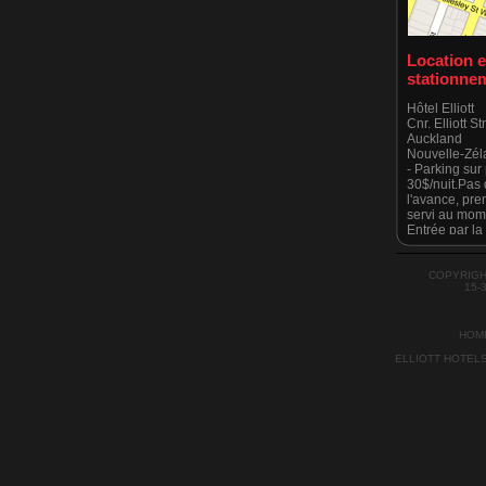
Location e
stationne
Hôtel Elliott
Cnr. Elliott S
Auckland
Nouvelle-Zé
- Parking sur 
30$/nuit.Pas 
l'avance, pre
servi au mom
Entrée par la
des rues Alber
S'il vous plaît
Street est st
COPYRIGH
15-
stationnemen
conseillé par
a récemment
HOM
ELLIOTT HOTEL