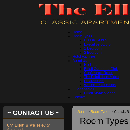
Home
Room Types
Classic Studio
Executive Studio
1 Bedroom
2 Bedroom
Hotel Facilities
About Us
Heritage
Elliott Corporate Club
Conference Room
The Elliott Hotel Video
Environment
Written Testimonials
Elliott Stables
Elliott Stables Video
Contact
~ CONTACT US ~
Spain
>
Room Types
> Classic S
Room Types 
Cnr. Elliott & Wellesley St
Auckland