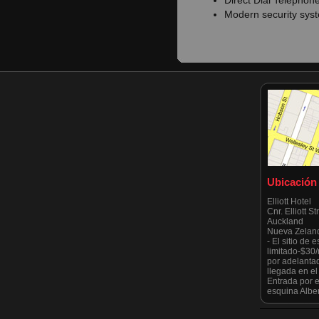
Direct Dial Telephon
Modern security sys
Ubicación
Elliott Hotel
Cnr. Elliott S
Auckland
Nueva Zelan
- El sitio de
limitado-$30
por adelanta
llegada en e
Entrada por el
esquina Alber
Tenga en cuen
estrictament