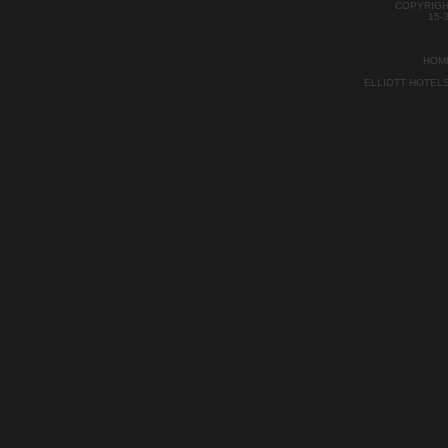
todo moment
COPYRIGH
por el Ayunt
15-
recientement
HOM
ELLIOTT HOTEL