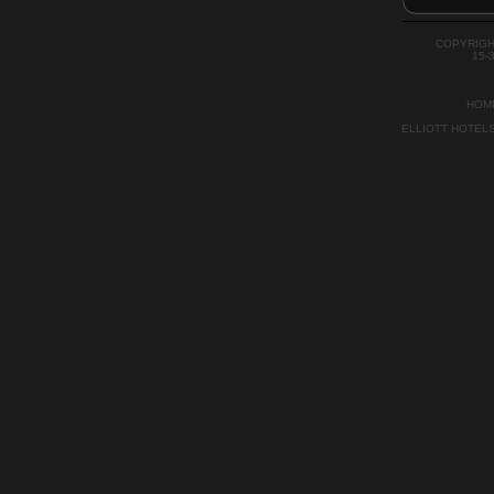
Eingang über
Albert & Vict
Bitte beachten
COPYRIGH
streng kein P
15-
als von Auckl
kürzlich.
HOM
ELLIOTT HOTEL