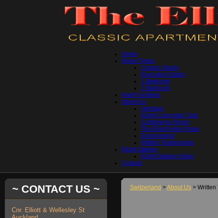
Home
Room Types
Classic Studio
Executive Studio
1 Bedroom
2 Bedroom
Hotel Facilities
About Us
Heritage
Elliott Corporate Club
Conference Room
The Elliott Hotel Video
Environment
Written Testimonials
Elliott Stables
Elliott Stables Video
Contact
~ CONTACT US ~
Switzerland
>
About Us
> Written
Cnr. Elliott & Wellesley St
Auckland