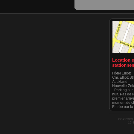
Location e
stationne
Hôtel Elliott
Cnr. Elliott S
Auckland
Nouvelle-Zé
- Parking sur 
nuit. Pas de 
premier arriv
moment de ch
Entrée par la
des rues Alber
S'il vous plaît
Street est st
COPYRIGH
15-
stationnemen
conseillé par
a récemment