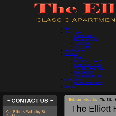
Home
Room Types
Classic Studio
Executive Studio
1 Bedroom
2 Bedroom
Hotel Facilities
About Us
Heritage
Elliott Corporate Club
Conference Room
The Elliott Hotel Video
Environment
Written Testimonials
Elliott Stables
Elliott Stables Video
Contact
~ CONTACT US ~
Belgium
>
About Us
> The Elliott
The Elliott
Cnr. Elliott & Wellesley St
Auckland